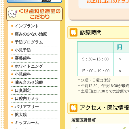
お正月にお口のトラ
インプラント
痛みの少ない治療
予防プログラム
小児予防
審美歯科
9：30～13：00
○
ホワイトニング
15：00～19：00
○
小児歯科
＊水曜・日曜は休診
噛み合わせ治療
＊午前12:30、午後18:30が
口臭測定
＊土曜日は17:30までの診療で
口腔内カメラ
バリアフリー
拡大鏡
若葉区野呂町
キッズルーム